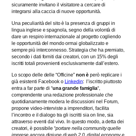
sicuramente invitano il visitatore a cercare di
integrarsi alla caccia di nuove opportunità.
Una peculiarità del sito è la presenza di gruppi in
lingua inglese e spagnola, segno della volontà di
dare un respiro internazionale al progetto cogliendo
le opportunità del mondo ormai globalizzato e
sempre più interconnesso. Strategia che ha premiato,
secondo i dati forniti dai creatori, con un 15% degli
iscritti totali provenienti esclusivamente dall’estero.
Lo scopo delle delle “Officine”
non
è
però replicare i
già esistenti Facebook o
Linkedin
: l’iscritto piuttosto
entra a far parte di “
una grande famiglia
“,
comprendente una redazione professionale che
quotidianamente modera le discussioni nel Forum,
propone video-interviste a imprenditori, facilita
l’incontro e il dialogo tra gli iscritti sia on line, sia
attraverso eventi dal vivo. In questo modo, a detta dei
creatori, è possibile “
portare nella community quelle
imprese ancora digiune di web 2.0, digital economy e