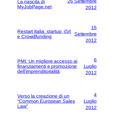
26 Settembre
La nascita di
MyJobPage.net
2012
15
Restart Italia: startup, iSrl
Settembre
e Crowdfunding
2012
6
PMI: Un migliore accesso ai
finanziamenti e promozione
Luglio
dell’imprenditorialità
2012
4
Verso la creazione di un
“Common European Sales
Luglio
Law”
2012