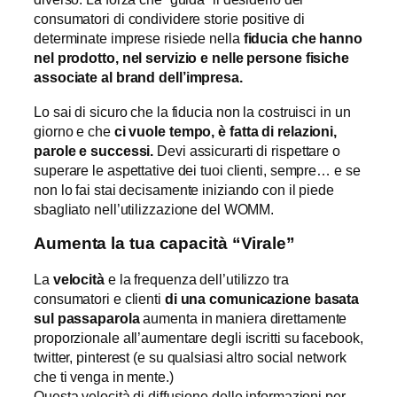
consumatori di condividere storie positive di
determinate imprese risiede nella
fiducia che hanno
nel prodotto, nel servizio e nelle persone fisiche
associate al brand dell
’
impresa.
Lo sai di sicuro che la fiducia non la costruisci in un
giorno e che
ci vuole tempo,
è
fatta di relazioni,
parole e successi.
Devi assicurarti di rispettare o
superare le aspettative dei tuoi clienti, sempre… e se
non lo fai stai decisamente iniziando con il piede
sbagliato nell’utilizzazione del WOMM.
Aumenta la tua capacit
à
“
Virale
”
La
velocit
à
e la frequenza dell’utilizzo tra
consumatori e clienti
di una comunicazione basata
sul passaparola
aumenta in maniera direttamente
proporzionale all’aumentare degli iscritti su facebook,
twitter, pinterest (e su qualsiasi altro social network
che ti venga in mente.)
Questa velocità di diffusione delle informazioni per