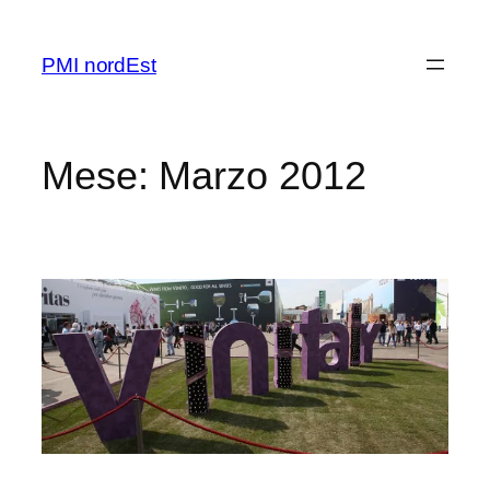
Vai
al
PMI nordEst
contenuto
Mese:
Marzo 2012