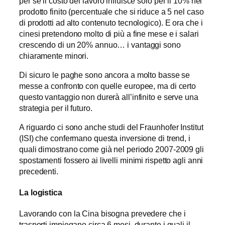
per se il costo del lavoro influisce solo per il 10% nel
prodotto finito (percentuale che si riduce a 5 nel caso
di prodotti ad alto contenuto tecnologico). E ora che i
cinesi pretendono molto di più a fine mese e i salari
crescendo di un 20% annuo… i vantaggi sono
chiaramente minori.
Di sicuro le paghe sono ancora a molto basse se
messe a confronto con quelle europee, ma di certo
questo vantaggio non durerà all’infinito e serve una
strategia per il futuro.
A riguardo ci sono anche studi del Fraunhofer Institut
(ISI) che confermano questa inversione di trend, i
quali dimostrano come già nel periodo 2007-2009 gli
spostamenti fossero ai livelli minimi rispetto agli anni
precedenti.
La logistica
Lavorando con la Cina bisogna prevedere che i
trasporti impiegano circa 6 mesi, durante i quali il