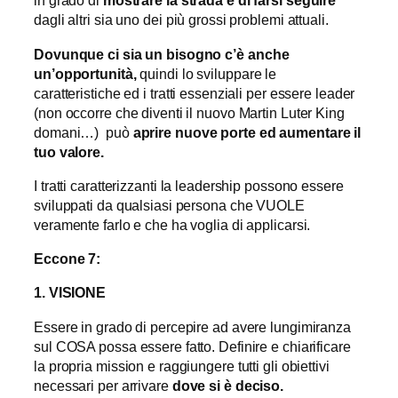
in grado di
mostrare la strada e di farsi seguire
dagli altri sia uno dei più grossi problemi attuali.
Dovunque ci sia un bisogno c’
è
anche
un’opportunit
à
,
quindi lo sviluppare le
caratteristiche ed i tratti essenziali per essere leader
(non occorre che diventi il nuovo Martin Luter King
domani…) può
aprire nuove porte ed aumentare il
tuo valore.
I tratti caratterizzanti la leadership possono essere
sviluppati da qualsiasi persona che VUOLE
veramente farlo e che ha voglia di applicarsi.
Eccone 7:
1.
VISIONE
Essere in grado di percepire ad avere lungimiranza
sul COSA possa essere fatto. Definire e chiarificare
la propria mission e raggiungere tutti gli obiettivi
necessari per arrivare
dove si
è
deciso.